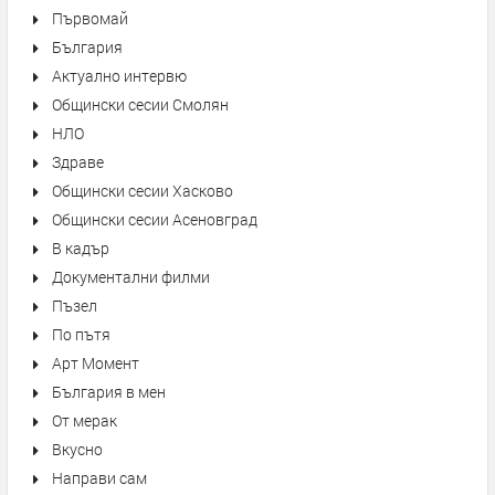
Първомай
България
Актуално интервю
Общински сесии Смолян
НЛО
Здраве
Общински сесии Хасково
Общински сесии Асеновград
В кадър
Документални филми
Пъзел
По пътя
Арт Момент
България в мен
От мерак
Вкусно
Направи сам