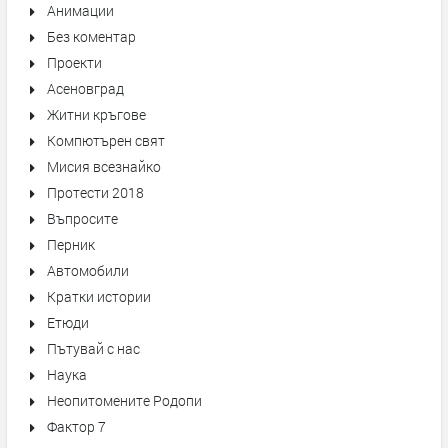
Анимации
Без коментар
Проекти
Асеновград
Житни кръгове
Компютърен свят
Мисия всезнайко
Протести 2018
Въпросите
Перник
Автомобили
Кратки истории
Етюди
Пътувай с нас
Наука
Неопитомените Родопи
Фактор 7