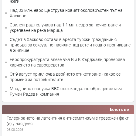
жеги
Над 33 млн. евро ще струва новият околовръстен път на
Хасково
Свиленград получава над 1,1 млн. евро за почистване и
укрепване на река Марица
Съдът в Хасково остави в ареста турски гражданин с
присъда за сексуално насилие над дете и нощно проникване
в жилище
Европрокуратурата влезе във В и К Кърджали,проверява
харченето на евросредства
От 9 август приключва двойното етикетиране - какво се
променя за потребителите
Млад пилот напуска ВВС със скандално обръщение към
Румен Радев и компания
Блогове
Толерирането на латентния антисемитизъм е тревожен факт
(и) у нас днес
06.08.2026