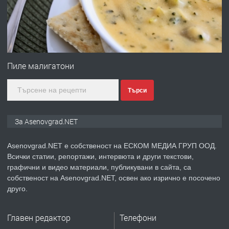
преди 1 година
ПРЕДЛАГА
Професионална зеленчукорезачка
за заведения и дома
Пиле малигатони
Търси
преди 1 година
ПРЕДЛАГА
Дава под наем Асеновград
За Asenovgrad.NET
Asenovgrad.NET е собственост на ЕСКОМ МЕДИА ГРУП ООД.
Всички статии, репортажи, интервюта и други текстови,
преди 2 години
графични и видео материали, публикувани в сайта, са
собственост на Asenovgrad.NET, освен ако изрично е посочено
ПРЕДЛАГА
Давам индивидуалани уроци по
друго.
Немски език
Главен редактор
Телефони