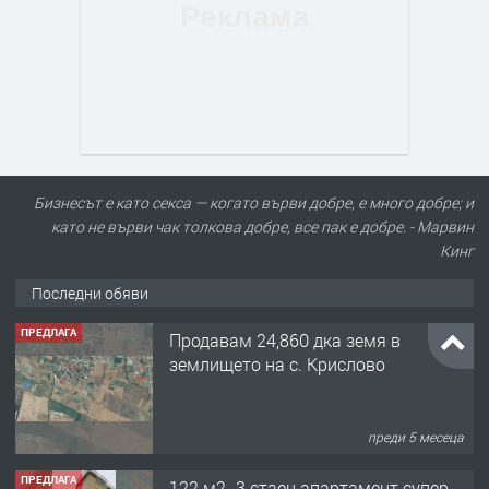
Бизнесът е като секса — когато върви добре, е много добре; и
като не върви чак толкова добре, все пак е добре. - Марвин
Кинг
Последни обяви
ПРЕДЛАГА
Продавам 24,860 дка земя в
землището на с. Крислово
преди 5 месеца
ПРЕДЛАГА
122 м2- 3 стаен апартамент супер