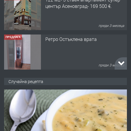
център Асеновград- 169 500 €.
преди 3 месеца
ПРЕДЛАГА
Ретро Остъклена врата
преди 3 месеца
ПРЕДЛАГА
🌟HYUNDAI i10 - 2024 | Само 55 лв./
Случайна рецепта
ден от DL RENT🌟
преди 10 месеца
ПРЕДЛАГА
Професионална броячна машина -
със сертификат от ЕЦБ