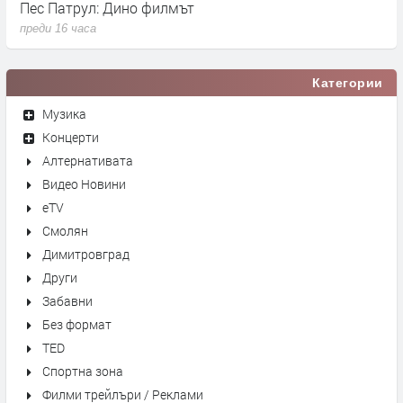
Пес Патрул: Дино филмът
К
преди 16 часа
п
Категории
Музика
Концерти
Алтернативата
Видео Новини
eTV
Смолян
Димитровград
Други
Забавни
Без формат
TED
Спортна зона
Филми трейлъри / Реклами