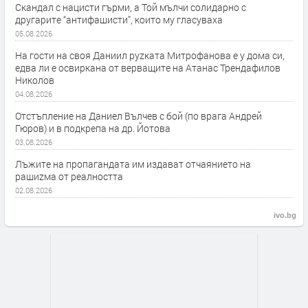
Скандал с нацисти гърми, а Той мълчи солидарно с
другарите “антифашисти”, които му гласуваха
05.08.2026
На гости на своя Даниил руzката Митрофанова е у дома си,
едва ли е освиркана от верващите на Атанас Трендафилов
Николов
04.08.2026
Отстъпление на Даниел Вълчев с бой (по врага Андрей
Гюров) и в подкрепа на др. Йотова
03.08.2026
Лъжите на пропагандата им издават отчаянието на
рашиzма от реалността
02.08.2026
ivo.bg