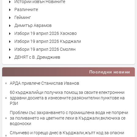
Истории извън Новините
Различните
Гейминг
Димитър Аврамов
Избори 19 април 2026 Хасково
Избори 19 април 2026 Кърджали
Избори 19 април 2026 Смолян
ДЕНЯТ с В. Дремджиев
Последни новини
АРДА привлече Станислав Иванов
60 кърджалийци получиха помощ за своите електроннни
здравни досиета в изнесените разяснителни пунктове на
РЗИ
Проблем със захранването с промишлена вода не попречи
за поливането на цветните лехи в Кърджали,включиха се
водоноски
Слънчево и горещо днес в Кърджали,жълт код за опасни