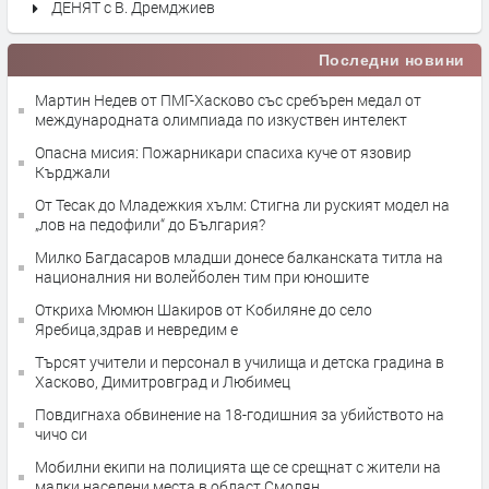
ДЕНЯТ с В. Дремджиев
Последни новини
Мартин Недев от ПМГ-Хасково със сребърен медал от
международната олимпиада по изкуствен интелект
Опасна мисия: Пожарникари спасиха куче от язовир
Кърджали
От Тесак до Младежкия хълм: Стигна ли руският модел на
„лов на педофили“ до България?
Милко Багдасаров младши донесе балканската титла на
националния ни волейболен тим при юношите
Откриха Мюмюн Шакиров от Кобиляне до село
Яребица,здрав и невредим е
Търсят учители и персонал в училища и детска градина в
Хасково, Димитровград и Любимец
Повдигнаха обвинение на 18-годишния за убийството на
чичо си
Мобилни екипи на полицията ще се срещнат с жители на
малки населени места в област Смолян