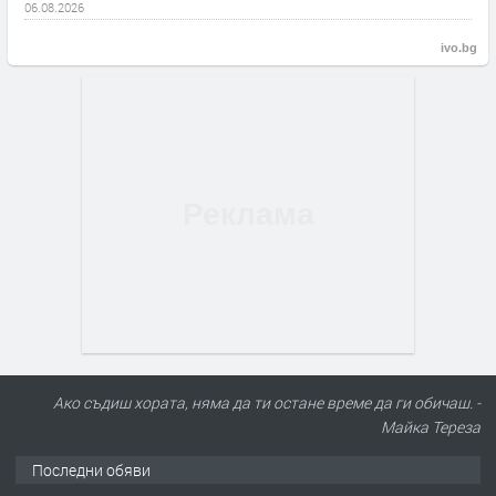
06.08.2026
ivo.bg
Ако съдиш хората, няма да ти остане време да ги обичаш. -
Майка Тереза
Последни обяви