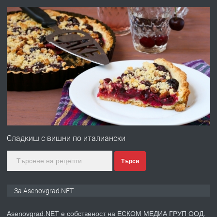
преди 10 месеца
ПРЕДЛАГА
Професионална броячна машина -
със сертификат от ЕЦБ
преди 1 година
ПРЕДЛАГА
Професионална зеленчукорезачка
за заведения и дома
Сладкиш с вишни по италиански
Търси
преди 1 година
ПРЕДЛАГА
Дава под наем Асеновград
За Asenovgrad.NET
Asenovgrad.NET е собственост на ЕСКОМ МЕДИА ГРУП ООД.