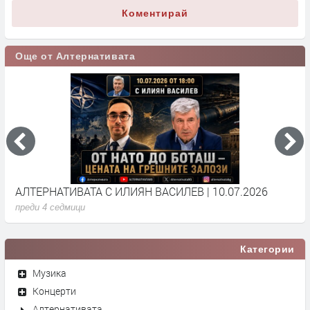
Коментирай
Още от Алтернативата
АЛТЕРНАТИВАТА С ИЛИЯН ВАСИЛЕВ | 10.07.2026
А
преди 4 седмици
п
Категории
Музика
Концерти
Алтернативата