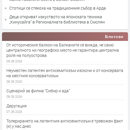
Стотици се стекоха на традиционния събор в Арда
Деца откриват изкуството на японската техника
„Кинусайга“ в Регионалната библиотека в Смолян
Блогове
От историческия балкон на Балканите се вижда, че само
централното ни географско място не гарантира централна
роля на полуострова
09.08.2026
Неуместен латентен антисемитизъм изскочи и от консервата
на местния консерватизъм
08.08.2026
Сценарий за филма “Сибир и ада”
08.08.2026
Деругация
07.08.2026
Толерирането на латентния антисемитизъм е тревожен факт
(и) у нас днес