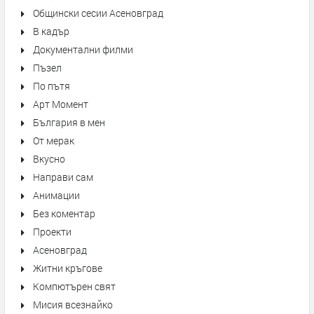
Общински сесии Асеновград
В кадър
Документални филми
Пъзел
По пътя
Арт Момент
България в мен
От мерак
Вкусно
Направи сам
Анимации
Без коментар
Проекти
Асеновград
Житни кръгове
Компютърен свят
Мисия всезнайко