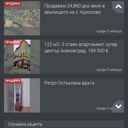
ПРЕДЛАГА
Продавам 24,860 дка земя в
землището на с. Крислово
преди 5 месеца
ПРЕДЛАГА
122 м2- 3 стаен апартамент супер
център Асеновград- 169 500 €.
преди 3 месеца
ПРЕДЛАГА
Ретро Остъклена врата
преди 3 месеца
ПРЕДЛАГА
🌟HYUNDAI i10 - 2024 | Само 55 лв./
Случайна рецепта
ден от DL RENT🌟