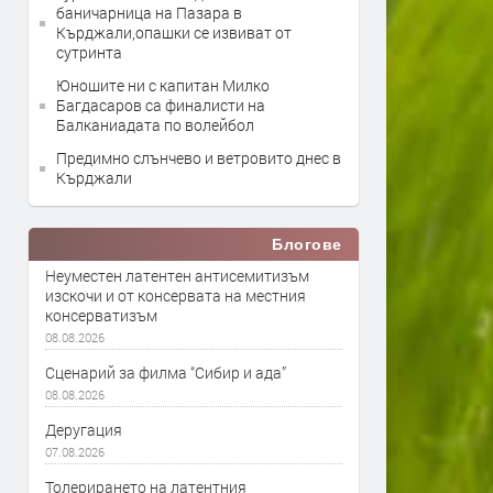
баничарница на Пазара в
Кърджали,опашки се извиват от
сутринта
Юношите ни с капитан Милко
Багдасаров са финалисти на
Балканиадата по волейбол
Предимно слънчево и ветровито днес в
Кърджали
Блогове
Неуместен латентен антисемитизъм
изскочи и от консервата на местния
консерватизъм
08.08.2026
Сценарий за филма “Сибир и ада”
08.08.2026
Деругация
07.08.2026
Толерирането на латентния