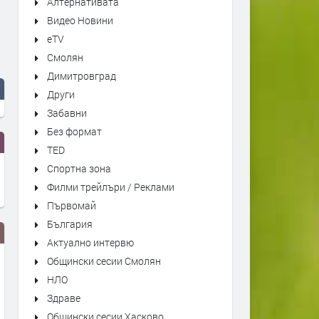
Алтернативата
Видео Новини
eTV
Смолян
Димитровград
Други
Забавни
Без формат
TED
Спортна зона
Филми трейлъри / Реклами
Първомай
България
Актуално интервю
Общински сесии Смолян
НЛО
Здраве
Общински сесии Хасково