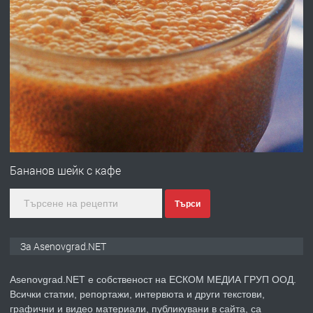
преди 10 месеца
ПРЕДЛАГА
Професионална броячна машина -
със сертификат от ЕЦБ
преди 1 година
ПРЕДЛАГА
Професионална зеленчукорезачка
за заведения и дома
Бананов шейк с кафе
Търси
преди 1 година
ПРЕДЛАГА
Дава под наем Асеновград
За Asenovgrad.NET
Asenovgrad.NET е собственост на ЕСКОМ МЕДИА ГРУП ООД.
Всички статии, репортажи, интервюта и други текстови,
преди 2 години
графични и видео материали, публикувани в сайта, са