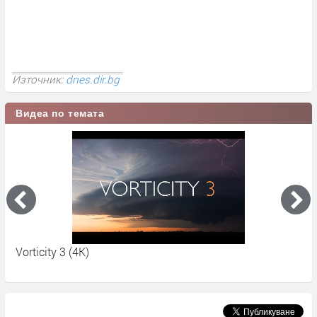
Източник:
dnes.dir.bg
Видеа по темата
Vorticity 3 (4K)
П
с