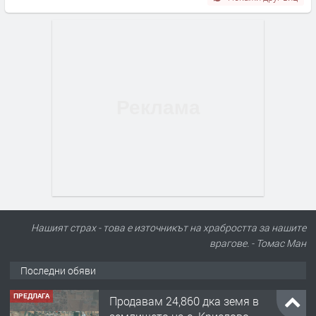
Нашият страх - това е източникът на храбростта за нашите
врагове. - Томас Ман
Последни обяви
ПРЕДЛАГА
Продавам 24,860 дка земя в