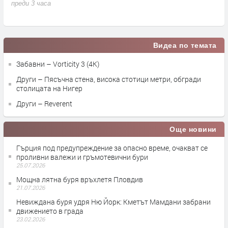
преди 3 часа
п
Видеа по темата
Забавни – Vorticity 3 (4K)
Други – Пясъчна стена, висока стотици метри, обгради
столицата на Нигер
Други – Reverent
Още новини
Гърция под предупреждение за опасно време, очакват се
проливни валежи и гръмотевични бури
25.07.2026
Мощна лятна буря връхлетя Пловдив
21.07.2026
Невиждана буря удря Ню Йорк: Кметът Мамдани забрани
движението в града
23.02.2026