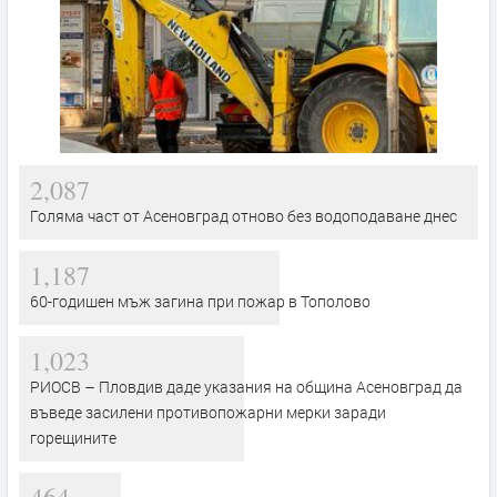
2,087
Голяма част от Асеновград отново без водоподаване днес
1,187
60-годишен мъж загина при пожар в Тополово
1,023
РИОСВ – Пловдив даде указания на община Асеновград да
въведе засилени противопожарни мерки заради
горещините