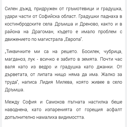
Силен дъжд, придружен от гръмотевици и градушка,
удари части от Софийска област. Градушки паднаха в
костинбродските села Дръмша и Дреново, както и в
района на Драгоман, където е имало проблем с
движението по магистрала „Европа“.
„Тиквичките ми са на решето. Босилек, чубрица,
магданоз, лук - всичко е забито в земята. Почти час
валя като из ведро и градушка като джанки. От
дърветата, от липата нищо няма да има. Жалко за
труда“, написа Лидия Милева, която живее в село
Дръмша.
Между София и Самоков пътната настилка беше
наводнена, като изпаренията от горещия асфалт
допълнително намалиха видимостта.