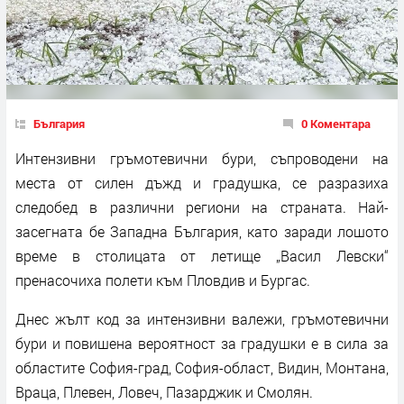
България
0 Коментара
Интензивни гръмотевични бури, съпроводени на
места от силен дъжд и градушка, се разразиха
следобед в различни региони на страната. Най-
засегната бе Западна България, като заради лошото
време в столицата от летище „Васил Левски“
пренасочиха полети към Пловдив и Бургас.
Днес жълт код за интензивни валежи, гръмотевични
бури и повишена вероятност за градушки е в сила за
областите София-град, София-област, Видин, Монтана,
Враца, Плевен, Ловеч, Пазарджик и Смолян.