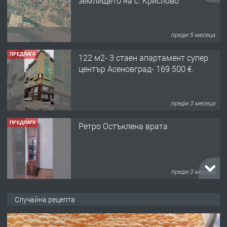
землището на с. Крислово
преди 5 месеца
ПРЕДЛАГА
122 м2- 3 стаен апартамент супер
център Асеновград- 169 500 €.
преди 3 месеца
ПРЕДЛАГА
Ретро Остъклена врата
преди 3 месеца
ПРЕДЛАГА
🌟HYUNDAI i10 - 2024 | Само 55 лв./
Случайна рецепта
ден от DL RENT🌟