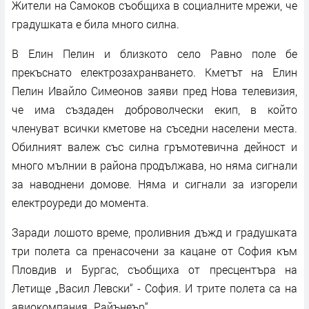
Жители на Самоков съобщиха в социалните мрежи, че
градушката е била много силна.
В Елин Пелин и близкото село Равно поле бе
прекъснато електрозахранването. Кметът на Елин
Пелин Ивайло Симеонов заяви пред Нова телевизия,
че има създаден доброволчески екип, в който
членуват всички кметове на съседни населени места.
Обилният валеж със силна гръмотевична дейност и
много мълнии в района продължава, но няма сигнали
за наводнени домове. Няма и сигнали за изгорели
електроуреди до момента.
Заради лошото време, проливния дъжд и градушката
три полета са пренасочени за кацане от София към
Пловдив и Бургас, съобщиха от пресцентъра на
Летище „Васил Левски“ - София. И трите полета са на
авиокомпания „Райънеър“.