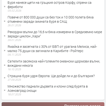
Буря нанесе щети на гръцкия остров Корфу, спрени са
фериботи
05.02.2026
Повече от 800 000 души са без ток и 10 000 полета бяха
отменени заради зимната буря в САЩ
26.01.2026
Рекордни вълни до 16,6 м бяха измерени в Средиземно море
заради циклон „Хари“
24.01.2026
Ямайка е засегната с 30% от БВП от урагана Мелиса, най-
малко 75 души са загинали в Карибите - Ройтерс
06.11.2025
Сателити засякоха най-големите океански щормови вълни,
виждани някога
16.10.2025
Страшна буря удря Европа: Ще дойде ли и до България?
27.09.2025
Множество паднали дървета и клони след бурята в
Асеновград снощи
18.07.2025
Препоръчано видео