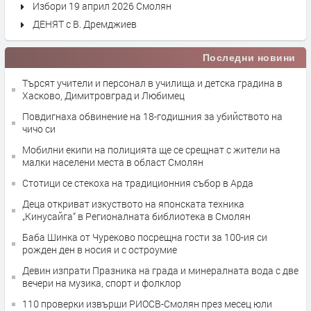
Избори 19 април 2026 Смолян
ДЕНЯТ с В. Дремджиев
Последни новини
Търсят учители и персонал в училища и детска градина в
Хасково, Димитровград и Любимец
Повдигнаха обвинение на 18-годишния за убийството на
чичо си
Мобилни екипи на полицията ще се срещнат с жители на
малки населени места в област Смолян
Стотици се стекоха на традиционния събор в Арда
Деца откриват изкуството на японската техника
„Кинусайга“ в Регионалната библиотека в Смолян
Баба Шинка от Чуреково посрещна гости за 100-ия си
рожден ден в носия и с остроумие
Девин изпрати Празника на града и минералната вода с две
вечери на музика, спорт и фолклор
110 проверки извърши РИОСВ-Смолян през месец юли