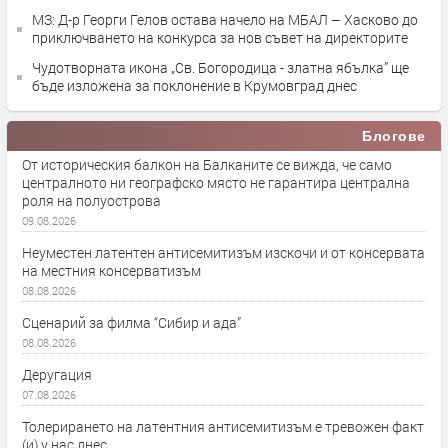
МЗ: Д-р Георги Гелов остава начело на МБАЛ – Хасково до
приключването на конкурса за нов съвет на директорите
Чудотворната икона „Св. Богородица - златна ябълка” ще
бъде изложена за поклонение в Крумовград днес
Блогове
От историческия балкон на Балканите се вижда, че само
централното ни географско място не гарантира централна
роля на полуострова
09.08.2026
Неуместен латентен антисемитизъм изскочи и от консервата
на местния консерватизъм
08.08.2026
Сценарий за филма “Сибир и ада”
08.08.2026
Деругация
07.08.2026
Толерирането на латентния антисемитизъм е тревожен факт
(и) у нас днес