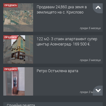
ПРЕДЛАГА
Продавам 24,860 дка земя в
землището на с. Крислово
преди 5 месеца
ПРЕДЛАГА
122 м2- 3 стаен апартамент супер
център Асеновград- 169 500 €.
преди 3 месеца
ПРЕДЛАГА
Ретро Остъклена врата
преди 3 месеца
ПРЕДЛАГА
🌟HYUNDAI i10 - 2024 | Само 55 лв./
Случайна рецепта