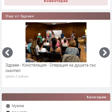
Коментирай
Още от Здраве
"
Здраве - Констелация - Операция на душата със
С
скалпел
С
о
преди 1 година
п
Категории
Музика