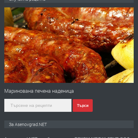
ден от DL RENT🌟
преди 10 месеца
ПРЕДЛАГА
Професионална броячна машина -
със сертификат от ЕЦБ
преди 1 година
ПРЕДЛАГА
Професионална зеленчукорезачка
за заведения и дома
Маринована печена наденица
Търси
преди 1 година
ПРЕДЛАГА
Дава под наем Асеновград
За Asenovgrad.NET