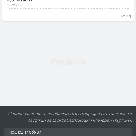
06.08.2026
ivo.bg
Цивилизоваността на обществото се определя от това, как то
се грижи за своите безпомощни членове. - Пърл Бък
Последни обяви