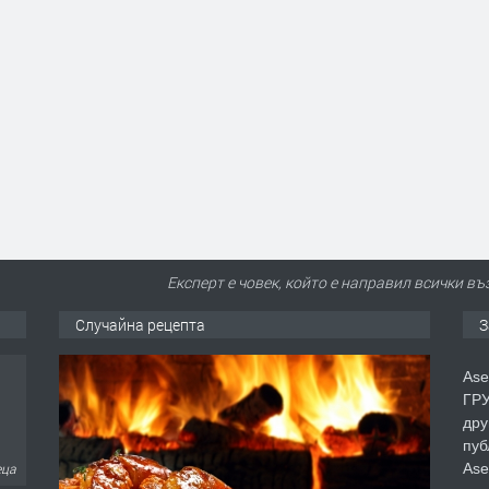
Експерт е човек, който е направил всички в
Случайна рецепта
З
Ase
ГРУ
дру
пуб
Ase
еца