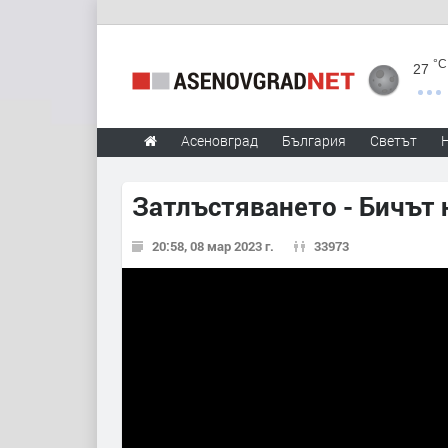
°C
27
Асеновград
България
Светът
Затлъстяването - Бичът 
20:58, 08 мар 2023 г.
33973