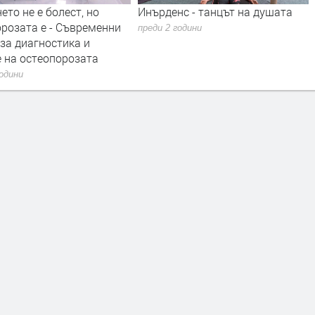
с - танцът на душата
Гуен Стефани - True Babe
години
преди 3 години