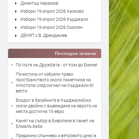
Димитър Аврамов
Избори 19 април 2026 Хасково
Избори 19 април 2026 Кърджали
Избори 19 април 2026 Смолян
ДЕНЯТ с В. Дремджиев
Последни новини
По пътя на Дружбата - от Ком до Емине!
Почистиха от избуели треви
пространството около паметника на
Апостола след сигнал на Кърджали бг
вести
Входът в басейните в Кърджалийско
скочи двойно с въвеждане на еврото,на
места достигна 15 евро
Канят на събор в Биволяне в памет на
Елмалъ баба
Предимно слънчево и ветровито днес в