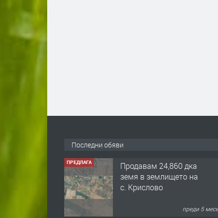
Последни обяви
ПРЕДЛАГА
122 м2- 3 стаен
апартамент супер
център Асеновград-
169 500 €.
преди 3 мес