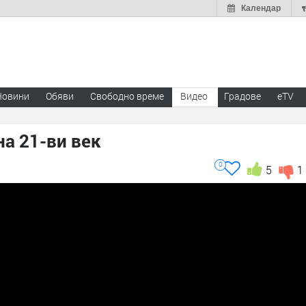
Календар
Новини
Обяви
Свободно време
Видео
Градове
eTV
на 21-ви век
0
5
1