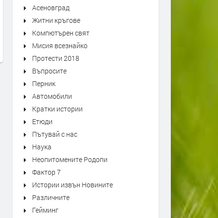
Лечение с цветните есенции на
д-р Пейо Мишев, Лекарск
Асеновград
Бах и неговия последовател
мрежа "Въздух за здраве
Житни кръгове
Дийтмар Кремер
Международен ден на чи
Компютърен свят
въздух 2021
преди 3 години
Мисия всезнайко
преди 3 години
Протести 2018
Въпросите
Перник
Автомобили
Кратки истории
Етюди
Пътувай с нас
Наука
Неопитомените Родопи
Фактор 7
Истории извън Новините
Различните
Гейминг