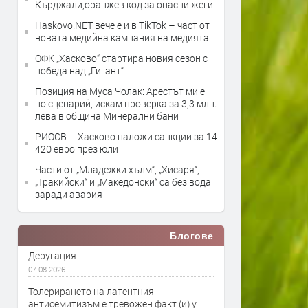
Кърджали,оранжев код за опасни жеги
Haskovo.NET вече е и в TikTok – част от
новата медийна кампания на медията
ОФК „Хасково“ стартира новия сезон с
победа над „Гигант“
Позиция на Муса Чолак: Арестът ми е
по сценарий, искам проверка за 3,3 млн.
лева в община Минерални бани
РИОСВ – Хасково наложи санкции за 14
420 евро през юли
Части от „Младежки хълм“, „Хисаря“,
„Тракийски“ и „Македонски“ са без вода
заради авария
Блогове
Деругация
07.08.2026
Толерирането на латентния
антисемитизъм е тревожен факт (и) у