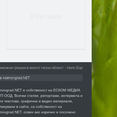
ъзможни грешки в много тясна област. - Нилс Бор
а Asenovgrad.NET
novgrad.NET е собственост на ЕСКОМ МЕДИА
П ООД. Всички статии, репортажи, интервюта и
ги текстови, графични и видео материали,
ликувани в сайта, са собственост на
novgrad.NET, освен ако изрично е посочено