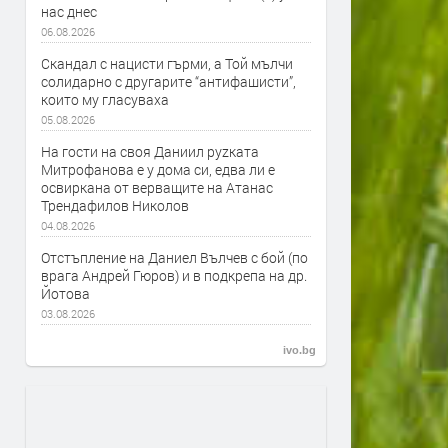
нас днес
06.08.2026
Скандал с нацисти гърми, а Той мълчи
солидарно с другарите “антифашисти”,
които му гласуваха
05.08.2026
На гости на своя Даниил руzката
Митрофанова е у дома си, едва ли е
освиркана от верващите на Атанас
Трендафилов Николов
04.08.2026
Отстъпление на Даниел Вълчев с бой (по
врага Андрей Гюров) и в подкрепа на др.
Йотова
03.08.2026
ivo.bg