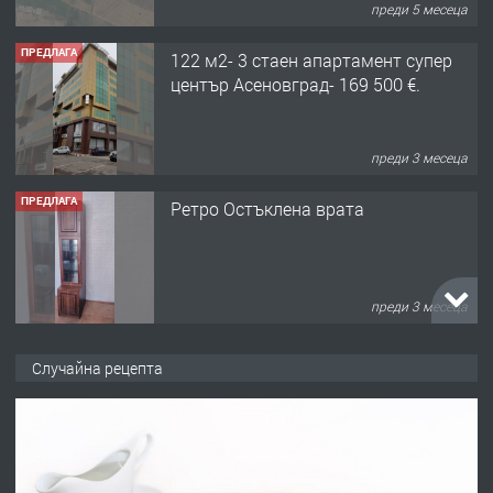
преди 5 месеца
ПРЕДЛАГА
122 м2- 3 стаен апартамент супер
център Асеновград- 169 500 €.
преди 3 месеца
ПРЕДЛАГА
Ретро Остъклена врата
преди 3 месеца
ПРЕДЛАГА
🌟HYUNDAI i10 - 2024 | Само 55 лв./
Случайна рецепта
ден от DL RENT🌟
преди 10 месеца