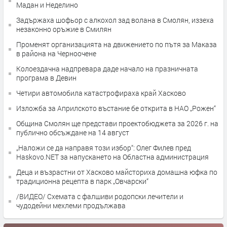
Мадан и Неделино
Задържаха шофьор с алкохол зад волана в Смолян, иззеха
незаконно оръжие в Смилян
Променят организацията на движението по пътя за Маказа
в района на Черноочене
Колоездачна надпревара даде начало на празничната
програма в Девин
Четири автомобила катастрофираха край Хасково
Изложба за Априлското въстание бе открита в НАО „Рожен“
Община Смолян ще представи проектобюджета за 2026 г. на
публично обсъждане на 14 август
„Наложи се да направя този избор“: Олег Филев пред
Haskovo.NET за напускането на Областна администрация
Деца и възрастни от Хасково майсториха домашна юфка по
традиционна рецепта в парк „Овчарски“
/ВИДЕО/ Схемата с фалшиви родопски лечители и
чудодейни мехлеми продължава