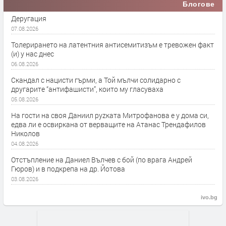
Блогове
Деругация
07.08.2026
Толерирането на латентния антисемитизъм е тревожен факт
(и) у нас днес
06.08.2026
Скандал с нацисти гърми, а Той мълчи солидарно с
другарите “антифашисти”, които му гласуваха
05.08.2026
На гости на своя Даниил руzката Митрофанова е у дома си,
едва ли е освиркана от верващите на Атанас Трендафилов
Николов
04.08.2026
Отстъпление на Даниел Вълчев с бой (по врага Андрей
Гюров) и в подкрепа на др. Йотова
03.08.2026
ivo.bg