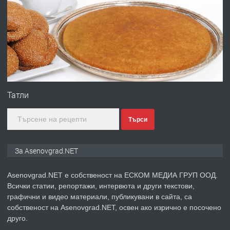
ПРЕДЛАГА
Професионална броячна машина -
със сертификат от ЕЦБ
преди 1 година
ПРЕДЛАГА
Професионална зеленчукорезачка
за заведения и дома
Татли
Търси
преди 1 година
ПРЕДЛАГА
Дава под наем Асеновград
За Asenovgrad.NET
Asenovgrad.NET е собственост на ЕСКОМ МЕДИА ГРУП ООД.
Всички статии, репортажи, интервюта и други текстови,
преди 2 години
графични и видео материали, публикувани в сайта, са
собственост на Asenovgrad.NET, освен ако изрично е посочено
ПРЕДЛАГА
Давам индивидуалани уроци по
друго.
Немски език