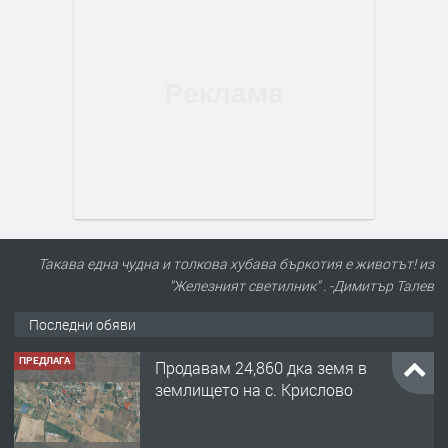
Такава една чудна и толкова хубава бъркотия е животът! из
"Железният светилник" . -Димитър Талев
Последни обяви
ПРЕДЛАГА
Продавам 24,860 дка земя в
землището на с. Крислово