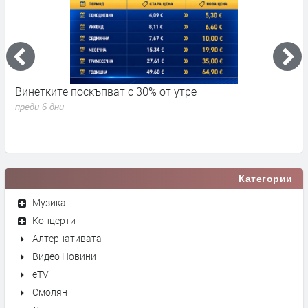
Винетките поскъпват с 30% от утре
3
д
преди 6 дни
п
Категории
Музика
Концерти
Алтернативата
Видео Новини
eTV
Смолян