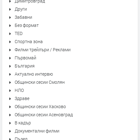
Димитровград
Други
Забавни
Без формат
TED
Спортна зона
Филми трейлъри / Реклами
Първомай
България
Актуално интервю
Общински сесии Смолян
НЛО
Здраве
Общински сесии Хасково
Общински сесии Асеновград
В кадър
Документални филми
Пъзел