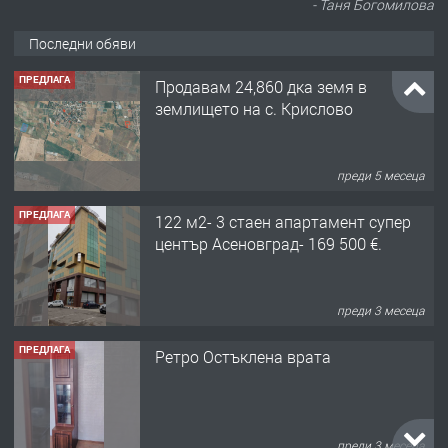
- Таня Богомилова
Последни обяви
ПРЕДЛАГА
Продавам 24,860 дка земя в
землището на с. Крислово
преди 5 месеца
ПРЕДЛАГА
122 м2- 3 стаен апартамент супер
център Асеновград- 169 500 €.
преди 3 месеца
ПРЕДЛАГА
Ретро Остъклена врата
преди 3 месеца