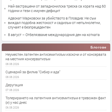
Най-застрашени от западнонилска треска са хората над 60
години и тези с имунен дефицит
Адвокат Марковски за убийството в Пловдив: Не съм
виждал подобна жестокост и садизъм от непълнолетни,
случаят е безпрецедентен
8 август – Отбелязваме международния ден на котката
Блогове
Неуместен латентен антисемитизъм изскочи и от консервата
на местния консерватизъм
08.08.2026
Сценарий за филма “Сибир и ада”
08.08.2026
Деругация
07.08.2026
Толерирането на латентния антисемитизъм е тревожен факт
(и) у нас днес
06.08.2026