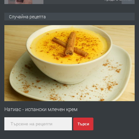
ПРЕДЛАГА
🌟HYUNDAI i10 - 2024 | Само 55 лв./
Случайна рецепта
ден от DL RENT🌟
преди 10 месеца
ПРЕДЛАГА
Професионална броячна машина -
със сертификат от ЕЦБ
преди 1 година
ПРЕДЛАГА
Професионална зеленчукорезачка
за заведения и дома
Натиас - испански млечен крем
Търси
преди 1 година
ПРЕДЛАГА