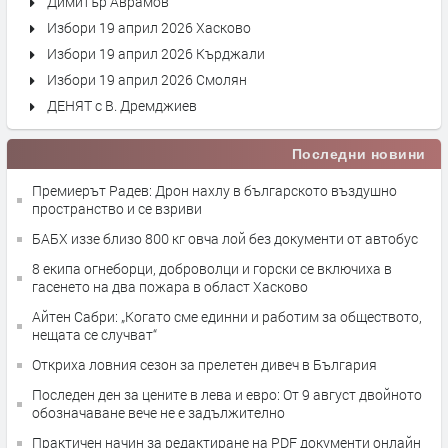
Димитър Аврамов
Избори 19 април 2026 Хасково
Избори 19 април 2026 Кърджали
Избори 19 април 2026 Смолян
ДЕНЯТ с В. Дремджиев
Последни новини
Премиерът Радев: Дрон нахлу в българското въздушно
пространство и се взриви
БАБХ иззе близо 800 кг овча лой без документи от автобус
8 екипа огнеборци, доброволци и горски се включиха в
гасенето на два пожара в област Хасково
Айтен Сабри: „Когато сме единни и работим за обществото,
нещата се случват“
Откриха ловния сезон за прелетен дивеч в България
Последен ден за цените в лева и евро: От 9 август двойното
обозначаване вече не е задължително
Практичен начин за редактиране на PDF документи онлайн