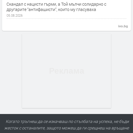
Скандал с нацисти гърми, а Той мълчи солидарно с
другарите “антифашисти”, които му гласуваха
05.08.2026
ivo.bg
Когато тръгнеш да се изкачваш по стълбата на успеха, не бъди
жесток с останалите, защото можеш да ги срещнеш на връщане