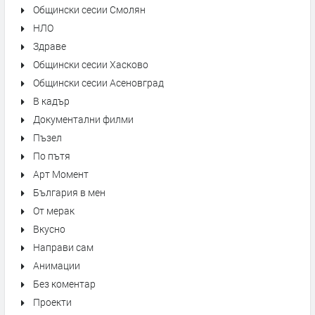
Общински сесии Смолян
НЛО
Здраве
Общински сесии Хасково
Общински сесии Асеновград
В кадър
Документални филми
Пъзел
По пътя
Арт Момент
България в мен
От мерак
Вкусно
Направи сам
Анимации
Без коментар
Проекти