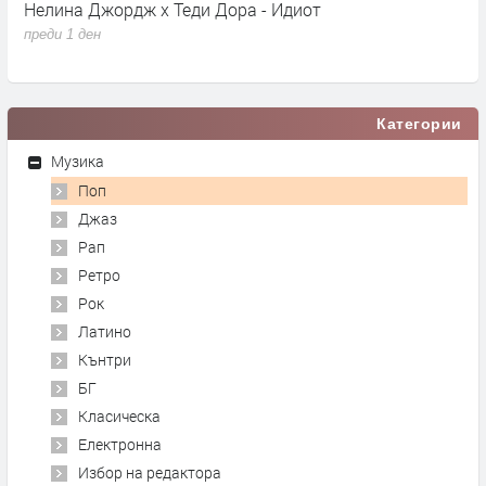
Нелина Джордж x Теди Дора - Идиот
Y
преди 1 ден
п
Категории
Музика
Поп
Джаз
Рап
Ретро
Рок
Латино
Кънтри
БГ
Класическа
Електронна
Избор на редактора