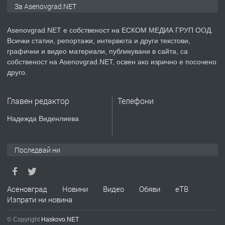
Дава под наем Асеновград
За Asenovgrad.NET
Asenovgrad.NET е собственост на ЕСКОМ МЕДИА ГРУП ООД.
Всички статии, репортажи, интервюта и други текстови,
преди 2 години
графични и видео материали, публикувани в сайта, са
собственост на Asenovgrad.NET, освен ако изрично е посочено
ПРЕДЛАГА
Давам индивидуалани уроци по
друго.
Немски език
Главен редактор
Телефони
преди 2 години
Надежда Виденлиева
ПРЕДЛАГА
ремонт на покриви
Последвай ни
преди 2 години
Асеновград
Новини
Видео
Обяви
еТВ
Изпрати ни новина
ПРЕДЛАГА
Висококачествени Целофанови
Пликове - СКОРПИОПЛАСТ
© Copyright
Haskovo.NET