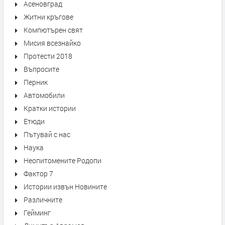
Асеновград
Житни кръгове
Компютърен свят
Мисия всезнайко
Протести 2018
Въпросите
Перник
Автомобили
Кратки истории
Етюди
Пътувай с нас
Наука
Неопитомените Родопи
Фактор 7
Истории извън Новините
Различните
Гейминг