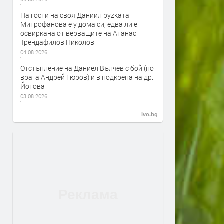
На гости на своя Даниил руzката
Митрофанова е у дома си, едва ли е
освиркана от верващите на Атанас
Трендафилов Николов
04.08.2026
Отстъпление на Даниел Вълчев с бой (по
врага Андрей Гюров) и в подкрепа на др.
Йотова
03.08.2026
ivo.bg