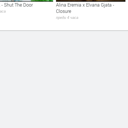
Door
Alina Eremia x Elvana Gjata -
Kiss - Forev
Closure
преди 5 часа
преди 4 часа