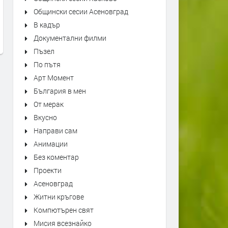
er
"Bésame Mucho" Alfredo
Sab
Общински сесии Асеновград
Rodriguez Trio Live at Montreux
- L
В кадър
Jazz Festival
пред
Документални филми
преди 5 часа
Пъзел
По пътя
Арт Момент
България в мен
От мерак
Вкусно
Направи сам
Анимации
Без коментар
Проекти
Асеновград
Житни кръгове
Компютърен свят
Мисия всезнайко