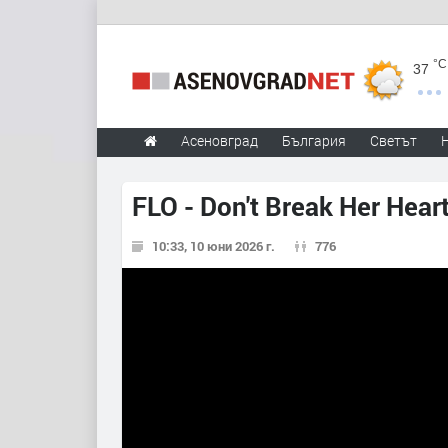
°C
37
Асеновград
България
Светът
FLO - Don't Break Her Hear
10:33, 10 юни 2026 г.
776