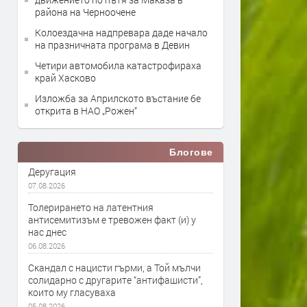
района на Черноочене
Колоездачна надпревара даде начало
на празничната програма в Девин
Четири автомобила катастрофираха
край Хасково
Изложба за Априлското въстание бе
открита в НАО „Рожен“
Блогове
Деругация
07.08.2026
Толерирането на латентния
антисемитизъм е тревожен факт (и) у
нас днес
06.08.2026
Скандал с нацисти гърми, а Той мълчи
солидарно с другарите “антифашисти”,
които му гласуваха
05.08.2026