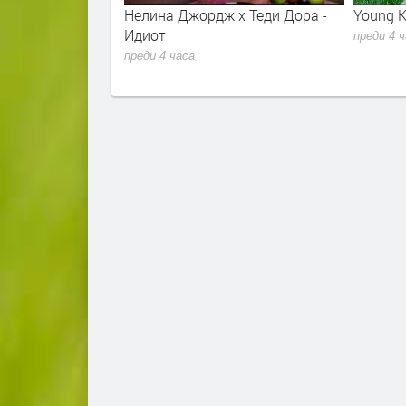
lking
Нелина Джордж x Теди Дора -
Young K - Shut The 
Идиот
преди 4 часа
преди 4 часа