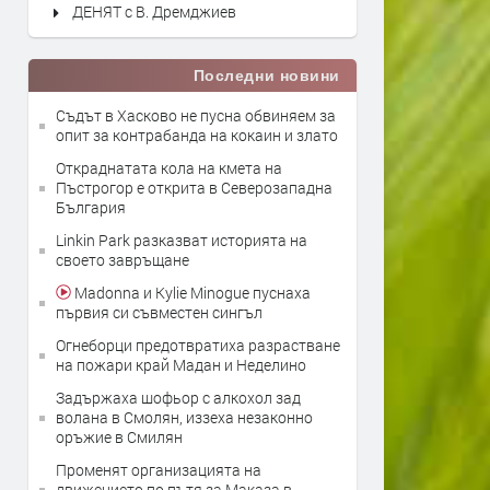
ДЕНЯТ с В. Дремджиев
Последни новини
Съдът в Хасково не пусна обвиняем за
опит за контрабанда на кокаин и злато
Откраднатата кола на кмета на
Пъстрогор е открита в Северозападна
България
Linkin Park разказват историята на
своето завръщане
Madonna и Kylie Minogue пуснаха
първия си съвместен сингъл
Огнеборци предотвратиха разрастване
на пожари край Мадан и Неделино
Задържаха шофьор с алкохол зад
волана в Смолян, иззеха незаконно
оръжие в Смилян
Променят организацията на
движението по пътя за Маказа в