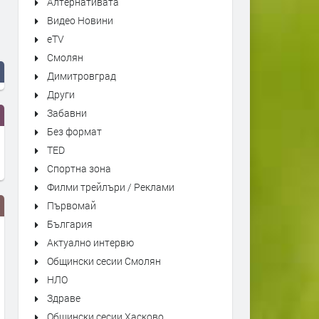
Алтернативата
Видео Новини
eTV
Смолян
Димитровград
Други
Забавни
Без формат
TED
Спортна зона
Филми трейлъри / Реклами
Първомай
България
Актуално интервю
Общински сесии Смолян
НЛО
Здраве
Общински сесии Хасково