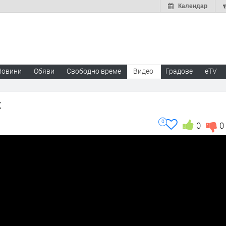
Календар
Новини
Обяви
Свободно време
Видео
Градове
eTV
t
0
0
0