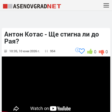
Антон Котас - Ще стигна ли до
Рая?
0
10:35, 10 юни 2026 г.
954
0
0