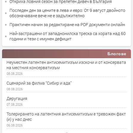
Откриха ловния сезон за прелетен дивеч в България
Последен ден за цените в лева и евро: От 9 август двойното
обозначаване вече не е задължително
Практичен начин за редактиране на PDF документи онлайн
Най-застрашени от западнонилска треска са хората над 60
години и тези с имунен дефицит
Блогове
Неуместен латентен антисемитизъм изскочи и от консервата
на местния консерватизъм
08.08.2026
Сценарий за филма “Сибир и ада”
08.08.2026
Деругация
07.08.2026
Толерирането на латентния антисемитизъм е тревожен факт
(и) у нас днес
06.08.2026