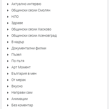
Актуално интервю
Общински сесии Смолян
НЛО
Здраве
Общински сесии Хасково
Общински сесии Асеновград
В кадър
Документални филми
Пъзел
По пътя
Арт Момент
България в мен
От мерак
Вкусно
Направи сам
Анимации
Без коментар