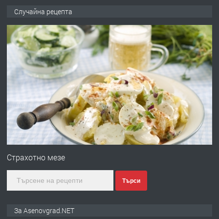
ПРЕДЛАГА
🌟HYUNDAI i10 - 2024 | Само 55 лв./
Случайна рецепта
ден от DL RENT🌟
преди 10 месеца
ПРЕДЛАГА
Професионална броячна машина -
със сертификат от ЕЦБ
преди 1 година
ПРЕДЛАГА
Професионална зеленчукорезачка
за заведения и дома
Страхотно мезе
Търси
преди 1 година
ПРЕДЛАГА
Дава под наем Асеновград
За Asenovgrad.NET