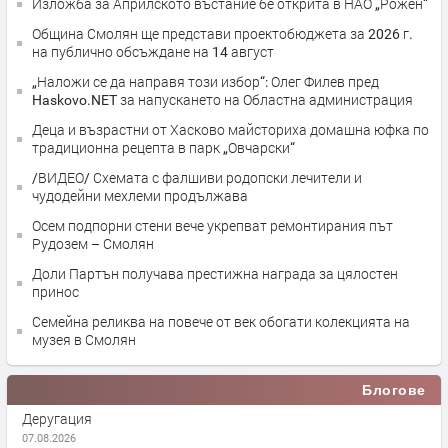
Изложба за Априлското въстание бе открита в НАО „Рожен“
Община Смолян ще представи проектобюджета за 2026 г.
на публично обсъждане на 14 август
„Наложи се да направя този избор“: Олег Филев пред
Haskovo.NET за напускането на Областна администрация
Деца и възрастни от Хасково майсториха домашна юфка по
традиционна рецепта в парк „Овчарски“
/ВИДЕО/ Схемата с фалшиви родопски лечители и
чудодейни мехлеми продължава
Осем подпорни стени вече укрепват ремонтирания път
Рудозем – Смолян
Доли Партън получава престижна награда за цялостен
принос
Семейна реликва на повече от век обогати колекцията на
музея в Смолян
Блогове
Деругация
07.08.2026