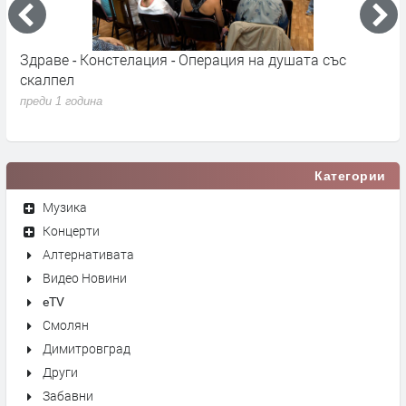
Здраве - Констелация - Операция на душата със
С
скалпел
С
о
преди 1 година
п
Категории
Музика
Концерти
Алтернативата
Видео Новини
eTV
Смолян
Димитровград
Други
Забавни