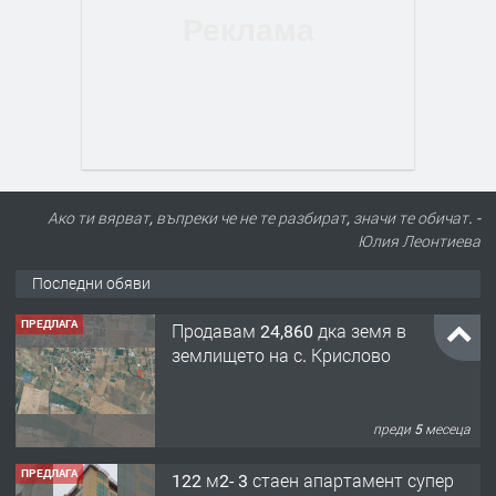
Ако ти вярват, въпреки че не те разбират, значи те обичат. -
Юлия Леонтиева
Последни обяви
ПРЕДЛАГА
Продавам 24,860 дка земя в
землището на с. Крислово
преди 5 месеца
ПРЕДЛАГА
122 м2- 3 стаен апартамент супер