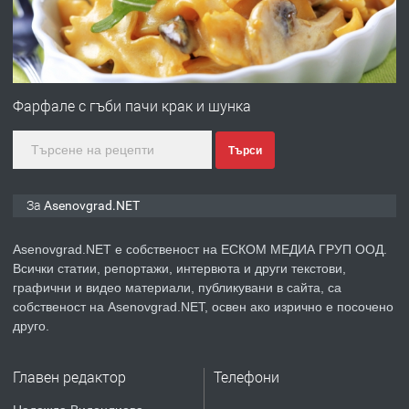
преди 1 година
ПРЕДЛАГА
Професионална зеленчукорезачка
за заведения и дома
Фарфале с гъби пачи крак и шунка
Търси
преди 1 година
ПРЕДЛАГА
Дава под наем Асеновград
За Asenovgrad.NET
Asenovgrad.NET е собственост на ЕСКОМ МЕДИА ГРУП ООД.
Всички статии, репортажи, интервюта и други текстови,
преди 2 години
графични и видео материали, публикувани в сайта, са
собственост на Asenovgrad.NET, освен ако изрично е посочено
ПРЕДЛАГА
Давам индивидуалани уроци по
друго.
Немски език
Главен редактор
Телефони
преди 2 години