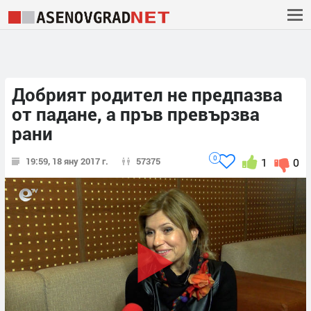
Добрият родител не предпазва
от падане, а пръв превързва
рани
0
19:59, 18 яну 2017 г.
57375
1
0