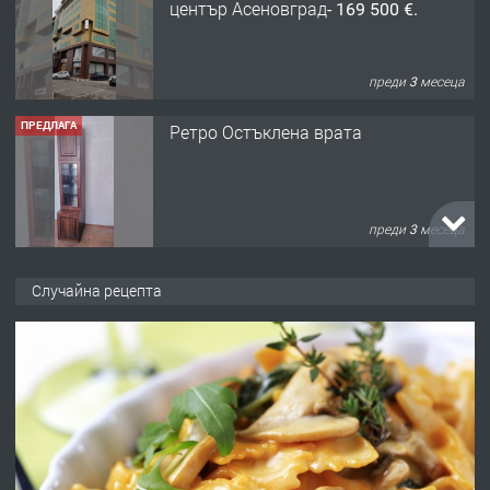
център Асеновград- 169 500 €.
преди 3 месеца
ПРЕДЛАГА
Ретро Остъклена врата
преди 3 месеца
ПРЕДЛАГА
🌟HYUNDAI i10 - 2024 | Само 55 лв./
Случайна рецепта
ден от DL RENT🌟
преди 10 месеца
ПРЕДЛАГА
Професионална броячна машина -
със сертификат от ЕЦБ