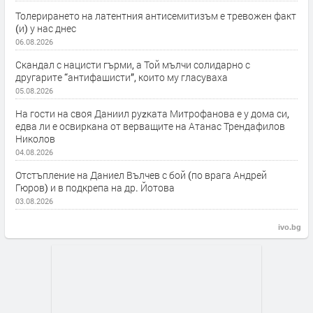
Толерирането на латентния антисемитизъм е тревожен факт
(и) у нас днес
06.08.2026
Скандал с нацисти гърми, а Той мълчи солидарно с
другарите “антифашисти”, които му гласуваха
05.08.2026
На гости на своя Даниил руzката Митрофанова е у дома си,
едва ли е освиркана от верващите на Атанас Трендафилов
Николов
04.08.2026
Отстъпление на Даниел Вълчев с бой (по врага Андрей
Гюров) и в подкрепа на др. Йотова
03.08.2026
ivo.bg