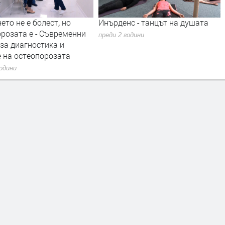
ето не е болест, но
Инърденс - танцът на душата
розата е - Съвременни
преди 2 години
за диагностика и
е на остеопорозата
години