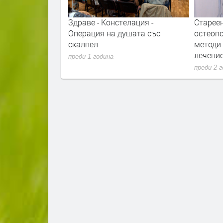
ните есенции на
Здраве - Констелация -
Стареен
последовател
Операция на душата със
остеопо
ер
скалпел
методи 
лечени
преди 1 година
преди 2 