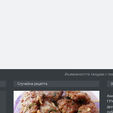
Възможността танцува с тези
Случайна рецепта
З
Ase
ГРУ
дру
пуб