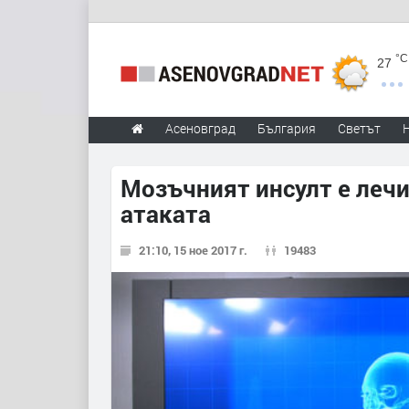
°C
27
Асеновград
България
Светът
Мозъчният инсулт е лечи
атаката
21:10, 15 ное 2017 г.
19483