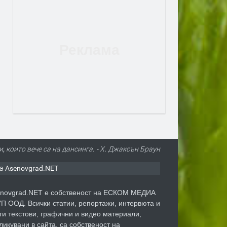
, които вече са на дансинга. - Х. Джаксън Браун
а Asenovgrad.NET
novgrad.NET е собственост на ЕСКОМ МЕДИА
П ООД. Всички статии, репортажи, интервюта и
ги текстови, графични и видео материали,
ликувани в сайта, са собственост на