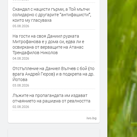
Скандал с нацисти гърми, а Той мълчи
солидарно с другарите “антифашисти”,
които му гласуваха
05.08.2026
На гости на своя Даниил руzката
Митрофанова е у дома си, едва ли е
освиркана от верващите на Атанас
Трендафилов Николов
04.08.2026
Отстъпление на Даниел Вълчев с бой (по
врага Андрей Гюров) и в подкрепа на др.
Йотова
03.08.2026
Лъжите на пропагандата им издават
отчаянието на рашиzма от реалността
02.08.2026
ivo.bg