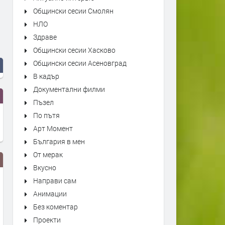
Общински сесии Смолян
НЛО
Здраве
Общински сесии Хасково
Общински сесии Асеновград
В кадър
Документални филми
Пъзел
По пътя
Арт Момент
България в мен
От мерак
Вкусно
Направи сам
Анимации
Без коментар
Проекти