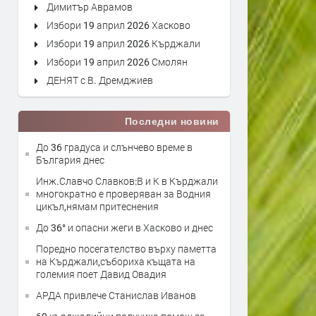
Димитър Аврамов
Избори 19 април 2026 Хасково
Избори 19 април 2026 Кърджали
Избори 19 април 2026 Смолян
ДЕНЯТ с В. Дремджиев
Последни новини
До 36 градуса и слънчево време в
България днес
Инж.Славчо Славков:В и К в Кърджали
многократно е проверяван за Водния
цикъл,нямам притеснения
До 36° и опасни жеги в Хасково и днес
Поредно посегателство върху паметта
на Кърджали,събориха къщата на
големия поет Давид Овадия
АРДА привлече Станислав Иванов