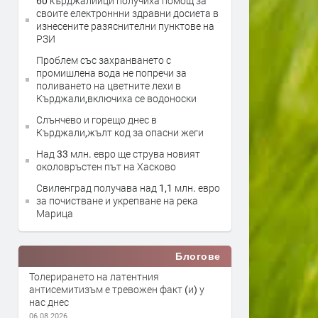
60 кърджалийци получиха помощ за
своите електроннни здравни досиета в
изнесените разяснителни пунктове на
РЗИ
Проблем със захранването с
промишлена вода не попречи за
поливането на цветните лехи в
Кърджали,включиха се водоноски
Слънчево и горещо днес в
Кърджали,жълт код за опасни жеги
Над 33 млн. евро ще струва новият
околовръстен път на Хасково
Свиленград получава над 1,1 млн. евро
за почистване и укрепване на река
Марица
Блогове
Толерирането на латентния
антисемитизъм е тревожен факт (и) у
нас днес
06.08.2026