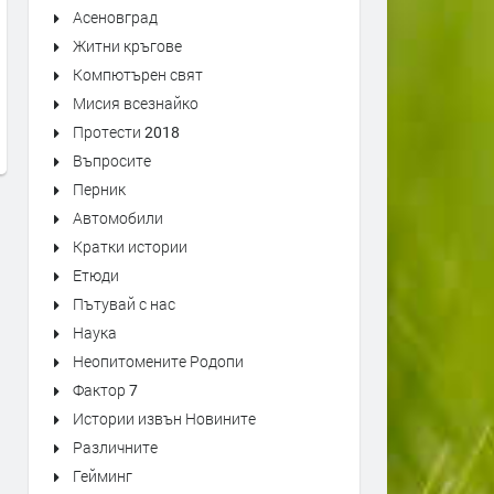
Асеновград
Житни кръгове
Гуен Стефани - True Babe
Затлъстяването - Бичът н
ви век
Компютърен свят
преди 3 години
преди 3 години
Мисия всезнайко
Протести 2018
Въпросите
Перник
Автомобили
Кратки истории
Етюди
Пътувай с нас
Наука
Неопитомените Родопи
Фактор 7
Истории извън Новините
Различните
Гейминг