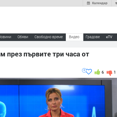
Календар
Новини
Обяви
Свободно време
Видео
Градове
eTV
м през първите три часа от
0
6
1