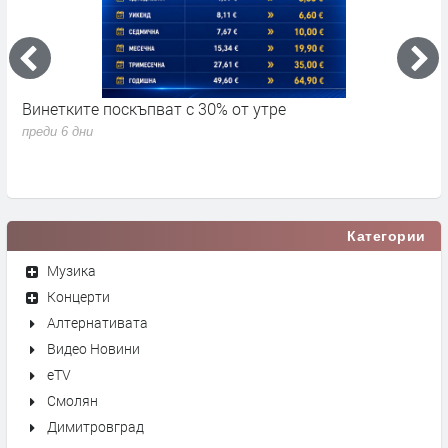
Винетките поскъпват с 30% от утре
3
д
преди 6 дни
п
Категории
Музика
Концерти
Алтернативата
Видео Новини
eTV
Смолян
Димитровград