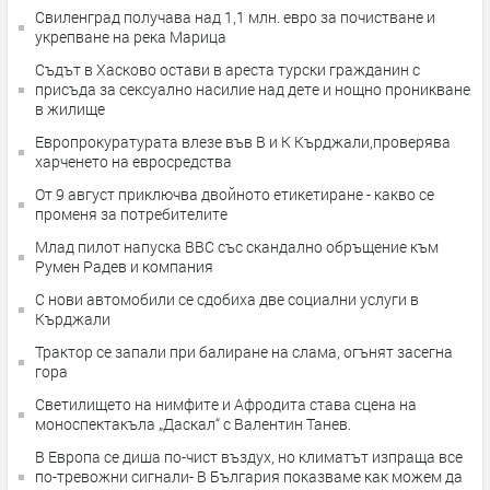
Свиленград получава над 1,1 млн. евро за почистване и
укрепване на река Марица
Съдът в Хасково остави в ареста турски гражданин с
присъда за сексуално насилие над дете и нощно проникване
в жилище
Европрокуратурата влезе във В и К Кърджали,проверява
харченето на евросредства
От 9 август приключва двойното етикетиране - какво се
променя за потребителите
Млад пилот напуска ВВС със скандално обръщение към
Румен Радев и компания
С нови автомобили се сдобиха две социални услуги в
Кърджали
Трактор се запали при балиране на слама, огънят засегна
гора
Светилището на нимфите и Афродита става сцена на
моноспектакъла „Даскал“ с Валентин Танев.
В Европа се диша по-чист въздух, но климатът изпраща все
по-тревожни сигнали- В България показваме как можем да