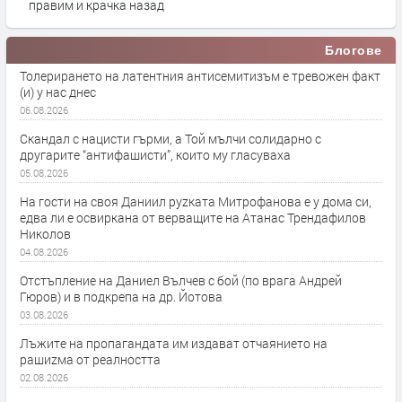
правим и крачка назад
Блогове
Толерирането на латентния антисемитизъм е тревожен факт
(и) у нас днес
06.08.2026
Скандал с нацисти гърми, а Той мълчи солидарно с
другарите “антифашисти”, които му гласуваха
05.08.2026
На гости на своя Даниил руzката Митрофанова е у дома си,
едва ли е освиркана от верващите на Атанас Трендафилов
Николов
04.08.2026
Отстъпление на Даниел Вълчев с бой (по врага Андрей
Гюров) и в подкрепа на др. Йотова
03.08.2026
Лъжите на пропагандата им издават отчаянието на
рашиzма от реалността
02.08.2026