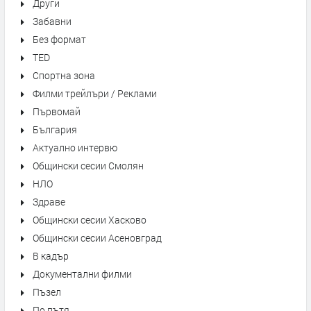
Други
Забавни
Без формат
TED
Спортна зона
Филми трейлъри / Реклами
Първомай
България
Актуално интервю
Общински сесии Смолян
НЛО
Здраве
Общински сесии Хасково
Общински сесии Асеновград
В кадър
Документални филми
Пъзел
По пътя