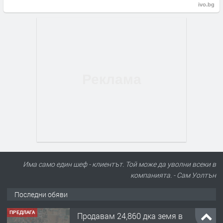
ivo.bg
Има само един шеф - клиентът. Той може да уволни всеки в
компанията. - Сам Уолтън
Последни обяви
ПРЕДЛАГА
Продавам 24,860 дка земя в