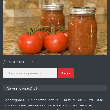
преди 10 месеца
ПРЕДЛАГА
Професионална броячна машина -
със сертификат от ЕЦБ
преди 1 година
ПРЕДЛАГА
Професионална зеленчукорезачка
за заведения и дома
Доматено пюре
Търси
преди 1 година
ПРЕДЛАГА
Дава под наем Асеновград
За Asenovgrad.NET
Asenovgrad.NET е собственост на ЕСКОМ МЕДИА ГРУП ООД.
Всички статии, репортажи, интервюта и други текстови,
преди 2 години