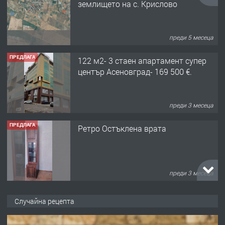
землището на с. Крислово
преди 5 месеца
ПРЕДЛАГА
122 м2- 3 стаен апартамент супер
център Асеновград- 169 500 €.
преди 3 месеца
ПРЕДЛАГА
Ретро Остъклена врата
преди 3 месеца
ПРЕДЛАГА
🌟HYUNDAI i10 - 2024 | Само 55 лв./
Случайна рецепта
ден от DL RENT🌟