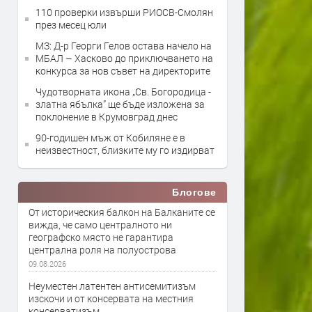
110 проверки извърши РИОСВ-Смолян
през месец юли
МЗ: Д-р Георги Гелов остава начело на
МБАЛ – Хасково до приключването на
конкурса за нов съвет на директорите
Чудотворната икона „Св. Богородица -
златна ябълка” ще бъде изложена за
поклонение в Крумовград днес
90-годишен мъж от Кобиляне е в
неизвестност, близките му го издирват
Блогове
От историческия балкон на Балканите се
вижда, че само централното ни
географско място не гарантира
централна роля на полуострова
09.08.2026
Неуместен латентен антисемитизъм
изскочи и от консервата на местния
консерватизъм