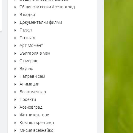
Kiss - Forever
"Bésame Mucho" Alfredo
Общински сесии Асеновград
Rodriguez Trio Live at Mon
преди 2 дни
В кадър
Jazz Festival
Документални филми
преди 2 дни
Пъзел
По пътя
Арт Момент
България в мен
От мерак
Вкусно
Направи сам
Анимации
Без коментар
Проекти
Асеновград
Житни кръгове
Компютърен свят
Мисия всезнайко