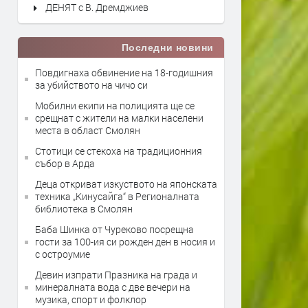
ДЕНЯТ с В. Дремджиев
Последни новини
Повдигнаха обвинение на 18-годишния
за убийството на чичо си
Мобилни екипи на полицията ще се
срещнат с жители на малки населени
места в област Смолян
Стотици се стекоха на традиционния
събор в Арда
Деца откриват изкуството на японската
техника „Кинусайга“ в Регионалната
библиотека в Смолян
Баба Шинка от Чуреково посрещна
гости за 100-ия си рожден ден в носия и
с остроумие
Девин изпрати Празника на града и
минералната вода с две вечери на
музика, спорт и фолклор