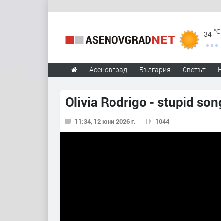
°C
34
Асеновград
България
Светът
Olivia Rodrigo - stupid son
11:34, 12 юни 2026 г.
1044