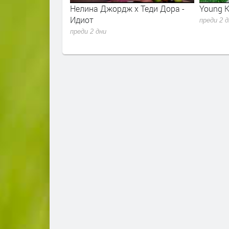
r - Sugar Talking
Нелина Джордж x Теди Дора -
Young K
lla 2026
Идиот
преди 2 
преди 2 дни