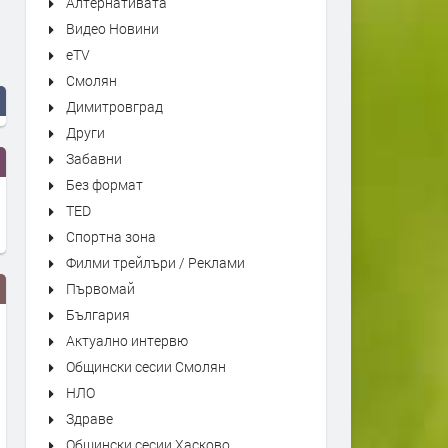
Алтернативата
Видео Новини
eTV
Смолян
Димитровград
Други
Забавни
Без формат
TED
Спортна зона
Филми трейлъри / Реклами
Първомай
България
Актуално интервю
Общински сесии Смолян
НЛО
Здраве
Общински сесии Хасково