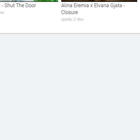
 - Shut The Door
Alina Eremia x Elvana Gjata -
Closure
дни
преди 2 дни