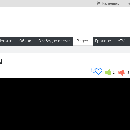
Календар
Новини
Обяви
Свободно време
Видео
Градове
eTV
g
0
0
0