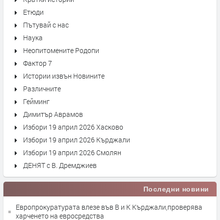
Етюди
Пътувай с нас
Наука
Неопитомените Родопи
Фактор 7
Истории извън Новините
Различните
Гейминг
Димитър Аврамов
Избори 19 април 2026 Хасково
Избори 19 април 2026 Кърджали
Избори 19 април 2026 Смолян
ДЕНЯТ с В. Дремджиев
Последни новини
Европрокуратурата влезе във В и К Кърджали,проверява
харченето на евросредства