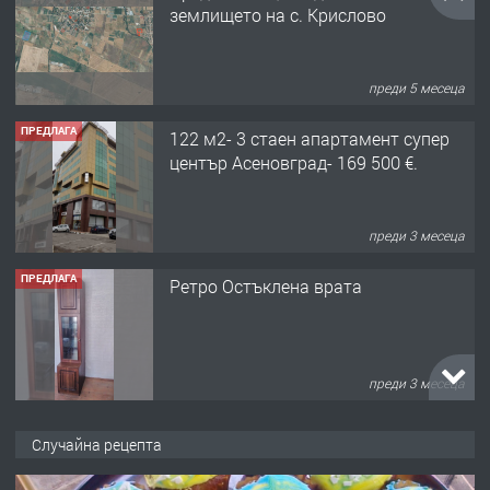
землището на с. Крислово
преди 5 месеца
ПРЕДЛАГА
122 м2- 3 стаен апартамент супер
център Асеновград- 169 500 €.
преди 3 месеца
ПРЕДЛАГА
Ретро Остъклена врата
преди 3 месеца
ПРЕДЛАГА
🌟HYUNDAI i10 - 2024 | Само 55 лв./
Случайна рецепта
ден от DL RENT🌟