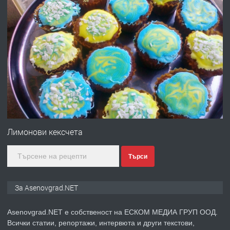
преди 10 месеца
ПРЕДЛАГА
Професионална броячна машина -
със сертификат от ЕЦБ
преди 1 година
ПРЕДЛАГА
Професионална зеленчукорезачка
за заведения и дома
Лимонови кексчета
Търси
преди 1 година
ПРЕДЛАГА
Дава под наем Асеновград
За Asenovgrad.NET
Asenovgrad.NET е собственост на ЕСКОМ МЕДИА ГРУП ООД.
Всички статии, репортажи, интервюта и други текстови,
преди 2 години