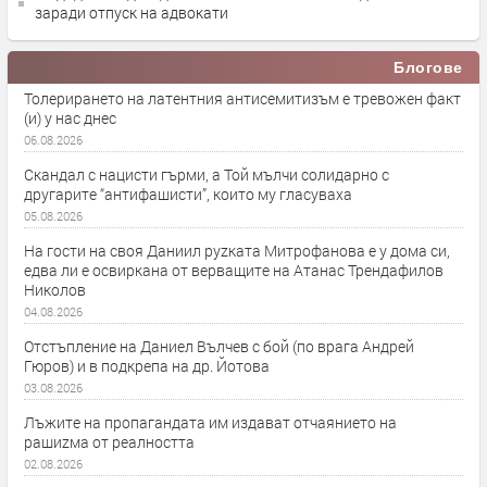
заради отпуск на адвокати
Блогове
Толерирането на латентния антисемитизъм е тревожен факт
(и) у нас днес
06.08.2026
Скандал с нацисти гърми, а Той мълчи солидарно с
другарите “антифашисти”, които му гласуваха
05.08.2026
На гости на своя Даниил руzката Митрофанова е у дома си,
едва ли е освиркана от верващите на Атанас Трендафилов
Николов
04.08.2026
Отстъпление на Даниел Вълчев с бой (по врага Андрей
Гюров) и в подкрепа на др. Йотова
03.08.2026
Лъжите на пропагандата им издават отчаянието на
рашиzма от реалността
02.08.2026