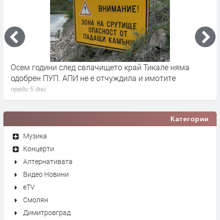
че
Осем години след свлачището край Тикале няма
Т
одобрен ПУП. АПИ не е отчуждила и имотите
с
преди 5 дни
п
Категории
Музика
Концерти
Алтернативата
Видео Новини
eTV
Смолян
Димитровград