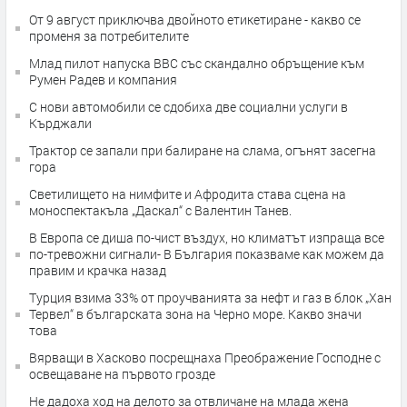
От 9 август приключва двойното етикетиране - какво се
променя за потребителите
Млад пилот напуска ВВС със скандално обръщение към
Румен Радев и компания
С нови автомобили се сдобиха две социални услуги в
Кърджали
Трактор се запали при балиране на слама, огънят засегна
гора
Светилището на нимфите и Афродита става сцена на
моноспектакъла „Даскал“ с Валентин Танев.
В Европа се диша по-чист въздух, но климатът изпраща все
по-тревожни сигнали- В България показваме как можем да
правим и крачка назад
Турция взима 33% от проучванията за нефт и газ в блок „Хан
Тервел“ в българската зона на Черно море. Какво значи
това
Вярващи в Хасково посрещнаха Преображение Господне с
освещаване на първото грозде
Не дадоха ход на делото за отвличане на млада жена