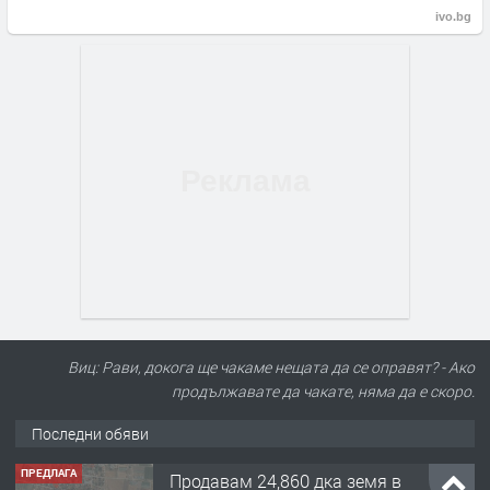
ivo.bg
Виц: Рави, докога ще чакаме нещата да се оправят? - Ако
продължавате да чакате, няма да е скоро.
Последни обяви
ПРЕДЛАГА
Продавам 24,860 дка земя в