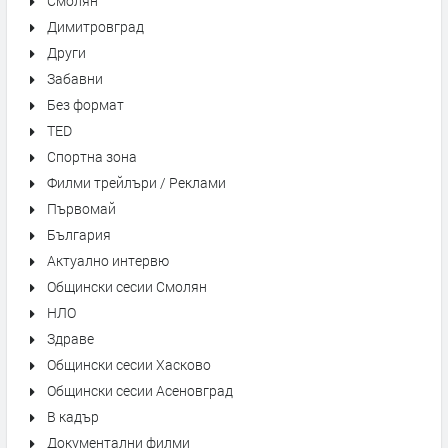
Смолян
Димитровград
Други
Забавни
Без формат
TED
Спортна зона
Филми трейлъри / Реклами
Първомай
България
Актуално интервю
Общински сесии Смолян
НЛО
Здраве
Общински сесии Хасково
Общински сесии Асеновград
В кадър
Документални филми