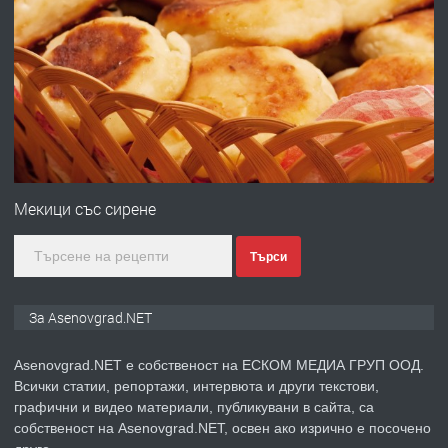
ПРЕДЛАГА
Професионална броячна машина -
със сертификат от ЕЦБ
преди 1 година
ПРЕДЛАГА
Професионална зеленчукорезачка
за заведения и дома
Мекици със сирене
Търси
преди 1 година
ПРЕДЛАГА
Дава под наем Асеновград
За Asenovgrad.NET
Asenovgrad.NET е собственост на ЕСКОМ МЕДИА ГРУП ООД.
Всички статии, репортажи, интервюта и други текстови,
преди 2 години
графични и видео материали, публикувани в сайта, са
собственост на Asenovgrad.NET, освен ако изрично е посочено
ПРЕДЛАГА
Давам индивидуалани уроци по