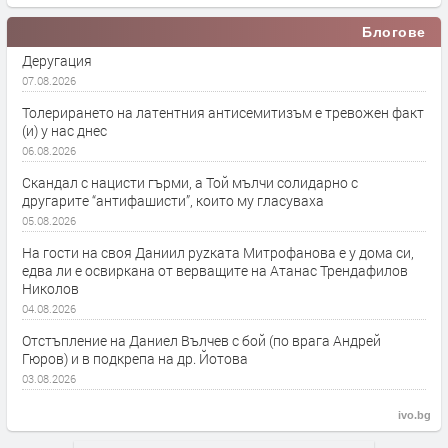
Блогове
Деругация
07.08.2026
Толерирането на латентния антисемитизъм е тревожен факт
(и) у нас днес
06.08.2026
Скандал с нацисти гърми, а Той мълчи солидарно с
другарите “антифашисти”, които му гласуваха
05.08.2026
На гости на своя Даниил руzката Митрофанова е у дома си,
едва ли е освиркана от верващите на Атанас Трендафилов
Николов
04.08.2026
Отстъпление на Даниел Вълчев с бой (по врага Андрей
Гюров) и в подкрепа на др. Йотова
03.08.2026
ivo.bg