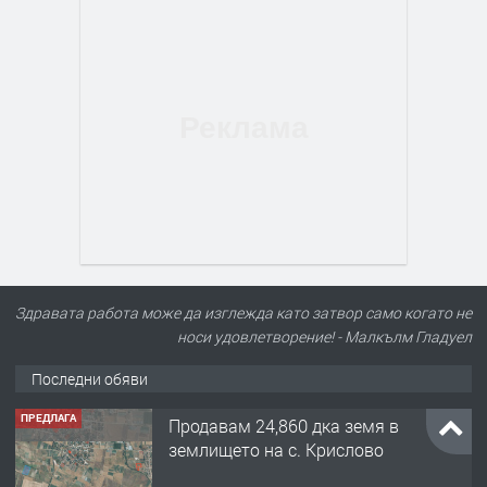
Здравата работа може да изглежда като затвор само когато не
носи удовлетворение! - Малкълм Гладуел
Последни обяви
ПРЕДЛАГА
Продавам 24,860 дка земя в
землището на с. Крислово