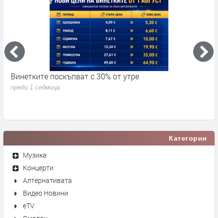
Винетките поскъпват с 30% от утре
3
д
преди 1 седмица
п
Категории
Музика
Концерти
Алтернативата
Видео Новини
eTV