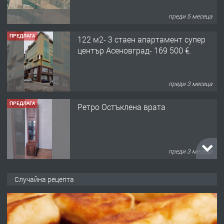
преди 5 месеца
ПРЕДЛАГА
122 м2- 3 стаен апартамент супер
център Асеновград- 169 500 €.
преди 3 месеца
ПРЕДЛАГА
Ретро Остъклена врата
преди 3 месеца
ПРЕДЛАГА
🌟HYUNDAI i10 - 2024 | Само 55 лв./
Случайна рецепта
ден от DL RENT🌟
преди 10 месеца