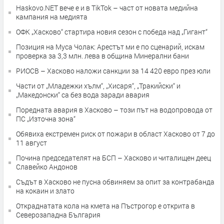
Haskovo.NET вече е и в TikTok – част от новата медийна
кампания на медията
ОФК „Хасково“ стартира новия сезон с победа над „Гигант“
Позиция на Муса Чолак: Арестът ми е по сценарий, искам
проверка за 3,3 млн. лева в община Минерални бани
РИОСВ – Хасково наложи санкции за 14 420 евро през юли
Части от „Младежки хълм“, „Хисаря“, „Тракийски“ и
„Македонски“ са без вода заради авария
Поредната авария в Хасково – този път на водопровода от
ПС „Източна зона“
Обявиха екстремен риск от пожари в област Хасково от 7 до
11 август
Почина председателят на БСП – Хасково и читалищен деец
Славейко Андонов
Съдът в Хасково не пусна обвиняем за опит за контрабанда
на кокаин и злато
Откраднатата кола на кмета на Пъстрогор е открита в
Северозападна България