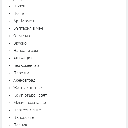
Пъзел
По пътя
Арт Момент
България в мен
От мерак
Вкусно
Направи сам
Анимации
Без коментар
Проекти
Асеновград
Житни кръгове
Компютърен свят
Мисия всезнайко
Протести 2018
Въпросите
Перник